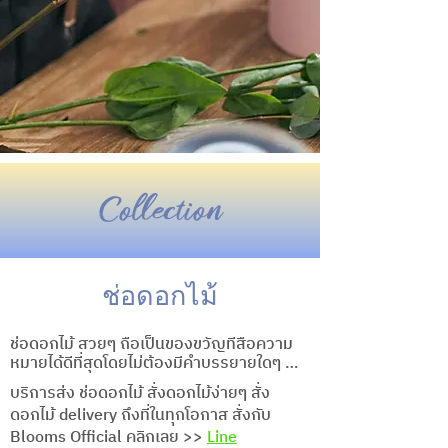
Collection
ช่อดอกไม้
ช่อดอกไม้ สวยๆ ถือเป็นของขวัญที่สื่อความ
หมายได้ดีที่สุดโดยไม่ต้องมีคำบรรยายใดๆ 
 เป็นตัวแทนมอบความสุข ความห่วงใยในทุก
บริการส่ง ช่อดอกไม้ สั่งดอกไม้ง่ายๆ สั่ง
ช่วงเวลา ไม่ว่าจะเป็นช่ออวยพรวันเกิด ช่อวัน
ดอกไม้ delivery ถึงที่ในทุกโอกาส สั่งกับ
ครบรอบ ช่อแสดงความยินดี ช่อดอกไม้รับ
Blooms Official คลิกเลย >>
Line
ปริญญา ช่อเจ้าสาว ช่อดอกไม้ให้แฟน ช่อเซอร์