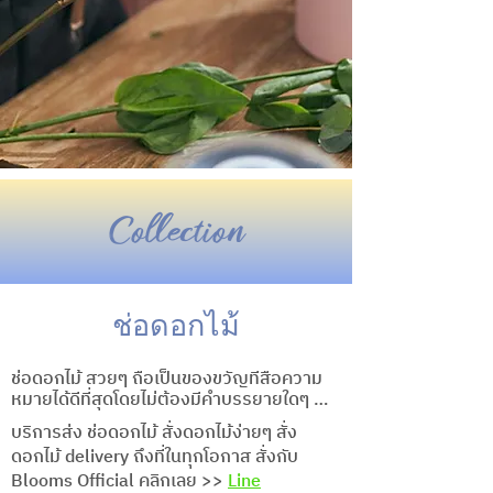
Collection
ช่อดอกไม้
ช่อดอกไม้ สวยๆ ถือเป็นของขวัญที่สื่อความ
หมายได้ดีที่สุดโดยไม่ต้องมีคำบรรยายใดๆ 
 เป็นตัวแทนมอบความสุข ความห่วงใยในทุก
บริการส่ง ช่อดอกไม้ สั่งดอกไม้ง่ายๆ สั่ง
ช่วงเวลา ไม่ว่าจะเป็นช่ออวยพรวันเกิด ช่อวัน
ดอกไม้ delivery ถึงที่ในทุกโอกาส สั่งกับ
ครบรอบ ช่อแสดงความยินดี ช่อดอกไม้รับ
Blooms Official คลิกเลย >>
Line
ปริญญา ช่อเจ้าสาว ช่อดอกไม้ให้แฟน ช่อเซอร์