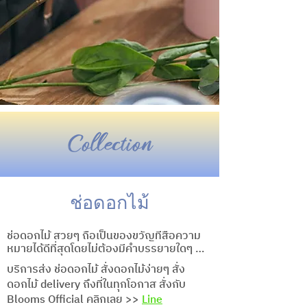
Collection
ช่อดอกไม้
ช่อดอกไม้ สวยๆ ถือเป็นของขวัญที่สื่อความ
หมายได้ดีที่สุดโดยไม่ต้องมีคำบรรยายใดๆ 
 เป็นตัวแทนมอบความสุข ความห่วงใยในทุก
บริการส่ง ช่อดอกไม้ สั่งดอกไม้ง่ายๆ สั่ง
ช่วงเวลา ไม่ว่าจะเป็นช่ออวยพรวันเกิด ช่อวัน
ดอกไม้ delivery ถึงที่ในทุกโอกาส สั่งกับ
ครบรอบ ช่อแสดงความยินดี ช่อดอกไม้รับ
Blooms Official คลิกเลย >>
Line
ปริญญา ช่อเจ้าสาว ช่อดอกไม้ให้แฟน ช่อเซอร์