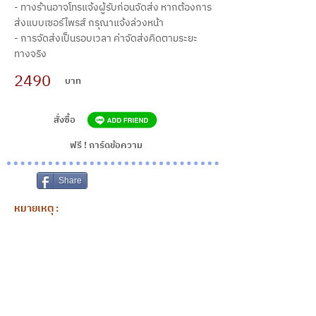
- ทางร้านอาจโทรแจ้งผู้รับก่อนจัดส่ง หากต้องการ
ส่งแบบเซอร์ไพรส์ กรุณาแจ้งล่วงหน้า
- การจัดส่งเป็นรอบเวลา ค่าจัดส่งคิดตามระยะ
ทางจริง
2490
บาท
สั่งซื้อ
ฟรี ! การ์ดข้อความ
Share
หมายเหตุ :
สั่งซื้อล่วงหน้า 1-3 วัน
สั่งซื้อด่วน สั่งล่วงหน้าอย่างน้อย 3 ชั่วโมง เพื่อให้
ทางร้านมีเวลาจัดแต่งสินค้าได้อย่างเต็มคุณภาพ
และส่งตรงตามเวลาที่กำหนด
จำนวนและชนิดของดอกไม้ที่ใช้ตกแต่ง รวมถึง
ราคาอาจมีการเปลี่ยนแปลงตามฤดูกาล ทางร้าน