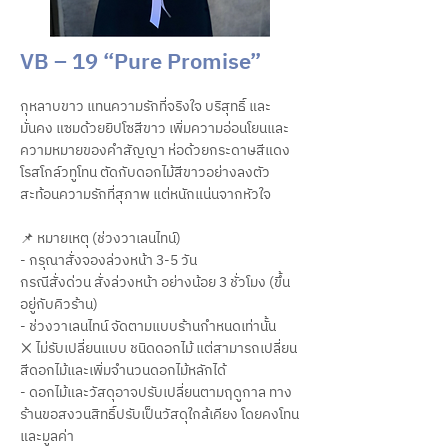
VB – 19 “Pure Promise”
กุหลาบขาว แทนความรักที่จริงใจ บริสุทธิ์ และ
มั่นคง แซมด้วยยิปโซสีขาว เพิ่มความอ่อนโยนและ
ความหมายของคำสัญญา ห่อด้วยกระดาษสีแดง
โรสโกล์วทูโทน ตัดกับดอกไม้สีขาวอย่างลงตัว
สะท้อนความรักที่สุภาพ แต่หนักแน่นจากหัวใจ
📌 หมายเหตุ (ช่วงวาเลนไทน์)
- กรุณาสั่งจองล่วงหน้า 3-5 วัน
กรณีสั่งด่วน สั่งล่วงหน้า อย่างน้อย 3 ชั่วโมง (ขึ้น
อยู่กับคิวร้าน)
- ช่วงวาเลนไทน์ จัดตามแบบร้านกำหนดเท่านั้น
❌ ไม่รับเปลี่ยนแบบ ชนิดดอกไม้ แต่สามารถเปลี่ยน
สีดอกไม้และเพิ่มจำนวนดอกไม้หลักได้
- ดอกไม้และวัสดุอาจปรับเปลี่ยนตามฤดูกาล ทาง
ร้านขอสงวนสิทธิ์ปรับเป็นวัสดุใกล้เคียง โดยคงโทน
และมูลค่า